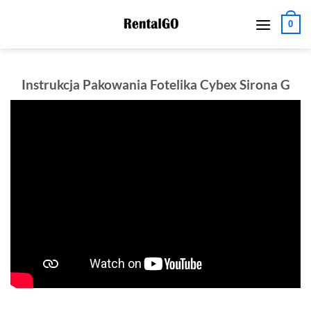
Przewiń
0
do
zawartości
Instrukcja Pakowania Fotelika Cybex Sirona G