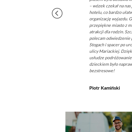
– wózek czekał na nas 
hotelu, co bardzo ułat
organizację wyjazdu. 
przepiękne miasto z 
atrakcji dla rodzin. Sz
polecam odwiedzenie p
Stogach i spacer po ur
ulicy Mariackiej. Dzięki
usłudze podróżowanie
dzieckiem było napra
bezstresowe!
Piotr Kamiński