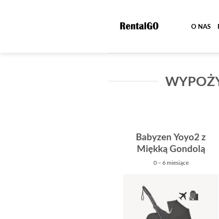
Przewiń
do
O NAS
zawartości
WYPOŻY
Babyzen Yoyo2 z
Miękką Gondolą
0 – 6 miesiące