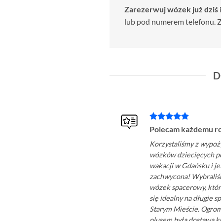
Zarezerwuj wózek już dziś
lub pod numerem telefonu. 
D
Polecam każdemu r
Korzystaliśmy z wypoż
wózków dziecięcych p
wakacji w Gdańsku i j
zachwycona! Wybraliś
wózek spacerowy, któr
się idealny na długie s
Starym Mieście. Ogr
plusem była dostawa 