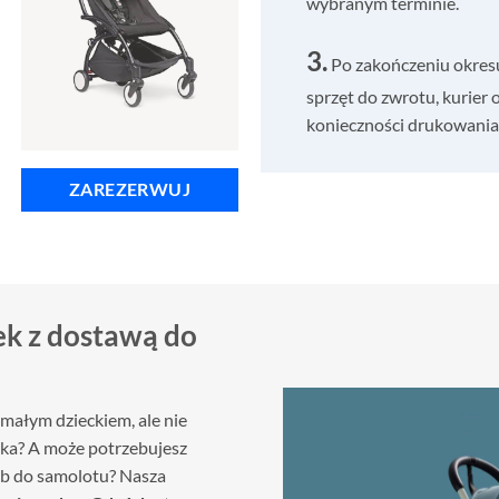
wybranym terminie.
3.
Po zakończeniu okres
sprzęt do zwrotu, kurier 
konieczności drukowania 
ZAREZERWUJ
k z dostawą do
!
małym dzieckiem, ale nie
zka? A może potrzebujesz
ub do samolotu? Nasza