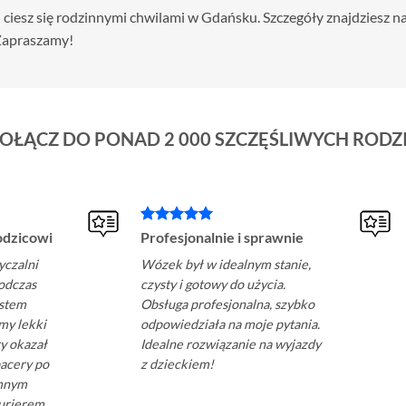
i ciesz się rodzinnymi chwilami w Gdańsku. Szczegóły znajdziesz na
Zapraszamy!
OŁĄCZ DO PONAD 2 000 SZCZĘŚLIWYCH RODZ
odzicowi
Profesjonalnie i sprawnie
yczalni
Wózek był w idealnym stanie,
odczas
czysty i gotowy do użycia.
estem
Obsługa profesjonalna, szybko
my lekki
odpowiedziała na moje pytania.
y okazał
Idealne rozwiązanie na wyjazdy
pacery po
z dzieckiem!
omnym
kurierem