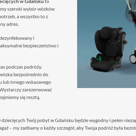
ecięcych w Gdańsku
to
jemy szeroki wybór wózków
trzeb, a wszystko to z
ny adres.
 dezynfekowany i
aksymalne bezpieczeństwo i
zas podczas podróży.
 wózka bezpośrednio do
u lub innego wskazanego
. Wystarczy zarezerwować
ajmiemy się resztą.
 dziecięcych Twój pobyt w Gdańsku będzie wygodny i pełen niez
 bagaż – my zadbamy o każdy szczegół, aby Twoja podróż była bezs