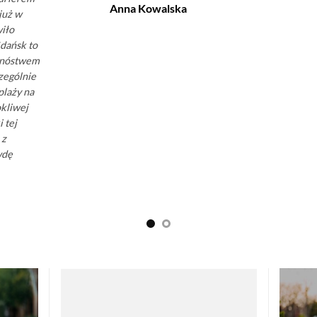
Anna Kowalska
już w
wiło
Gdańsk to
mnóstwem
czególnie
laży na
okliwej
 tej
 z
wdę