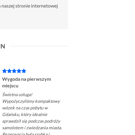
 naszej stronie internetowej
IN
Wygoda na pierwszym
Wózek na medal
miejscu
Gdańsk jest cudownym
Świetna usługa!
miejscem na rodzinny
Wypożyczyliśmy kompaktowy
wypoczynek. Z wózkiem b
wózek na czas pobytu w
problemu poruszaliśmy się
Gdańsku, który idealnie
między atrakcjami, takimi 
sprawdził się podczas podróży
Muzeum II Wojny Światow
samolotem i zwiedzania miasta.
czy molo w Brzeźnie. Bez t
Rezerwacja była szybka i
usługi noszenie naszego d