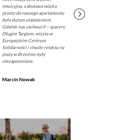
intuicyjna, a dostawa wózka
przez cały dzień byłoby
prosto do naszego apartamentu
męczące, a tak mieliśmy cz
była dużym ułatwieniem.
relaks i zwiedzanie. Gorąc
Gdańsk nas zachwycił – spacery
polecam każdej rodzinie
Długim Targiem, wizyta w
planującej pobyt w Gdańsk
Europejskim Centrum
Solidarności i chwile relaksu na
Katarzyna Wiśniewska
plaży w Brzeźnie były
niezapomniane.
Marcin Nowak