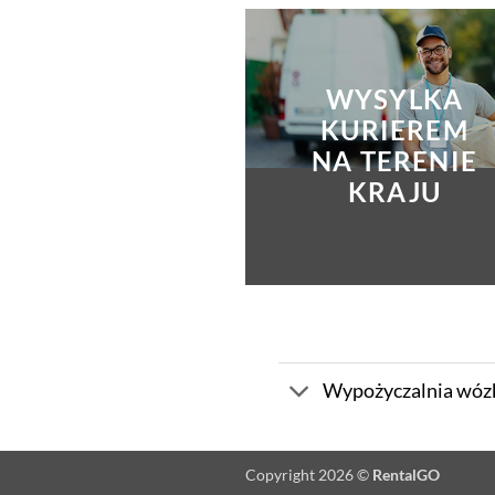
WYSYLKA
KURIEREM
NA TERENIE
KRAJU
Wypożyczalnia wó
Copyright 2026 ©
RentalGO