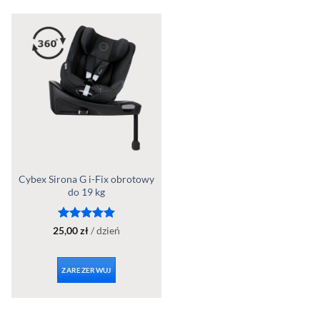
Cybex Sirona G i-Fix obrotowy
do 19 kg
Oceniono
5
25,00
zł
/ dzień
na 5
ZAREZERWUJ