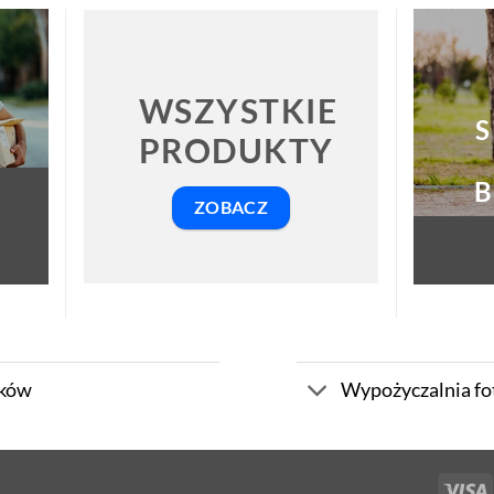
WSZYSTKIE
S
PRODUKTY
B
ZOBACZ
zków
Wypożyczalnia fo
V