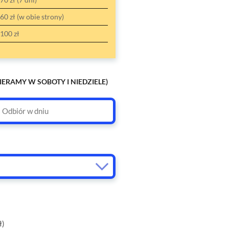
60 zł (w obie strony)
100 zł
IERAMY W SOBOTY I NIEDZIELE)
ł)