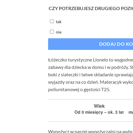
CZY POTRZEBUJESZ DRUGIEGO POZ
tak
nie
DODAJ DO K
Łóżeczko turystyczne Lionelo to wygodne 
zabawy dla dziecka w domu i w podróży. S
boki z siateczki i łatwe składanie sprawiaj
wyjazdy oraz na co dzień. Materacyk wyko
poliuretanowej o gęstości T25.
Wiek
Od 0 miesięcy – ok. 3 lat
ma
Wypożycz w naszej wypożyczalni na wybr