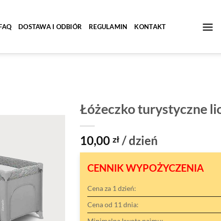
FAQ
DOSTAWA I ODBIÓR
REGULAMIN
KONTAKT
Łóżeczko turystyczne li
10,00
/ dzień
zł
CENNIK WYPOŻYCZENIA
Cena za 1 dzień:
Cena od 11 dnia:
Minimalna kwota najmu: