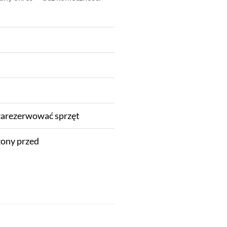
zarezerwować sprzęt
czony przed