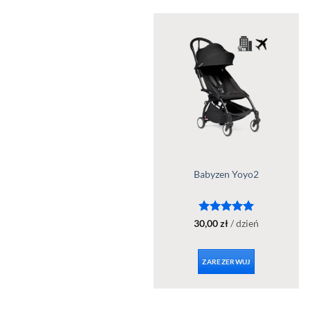
Babyzen Yoyo2
Oceniono
5
30,00
zł
/ dzień
na 5
ZAREZERWUJ