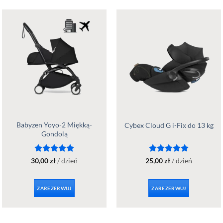
Babyzen Yoyo-2 Miękką-
Cybex Cloud G i-Fix do 13 kg
Gondolą
Oceniono
5
Oceniono
5
30,00
zł
/ dzień
25,00
zł
/ dzień
na 5
na 5
ZAREZERWUJ
ZAREZERWUJ