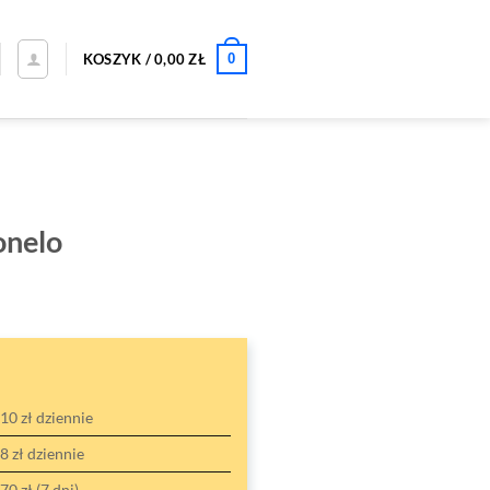
0
KOSZYK /
0,00
ZŁ
onelo
10 zł dziennie
8 zł dziennie
70 zł (7 dni)