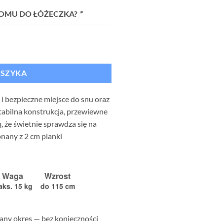
IOMU DO ŁÓŻECZKA?
*
OSZYKA
i bezpieczne miejsce do snu oraz
tabilna konstrukcja, przewiewne
ą, że świetnie sprawdza się na
nany z 2 cm pianki
Waga
Wzrost
ks. 15 kg
do 115 cm
any okres — bez konieczności